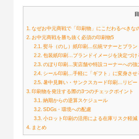
1.
なぜお中元商戦で「印刷物」にこだわるべきな
2.
お中元商戦を勝ち抜く必須の印刷物5
2.1.
熨斗（のし）紙印刷…伝統マナーとブラン
2.2.
包装紙印刷…ブランドイメージを決定づけ
2.3.
のぼり印刷…実店舗や特設コーナーへの強
2.4.
シール印刷…手軽に「ギフト」に変身させ
2.5.
暑中見舞い・サンクスカード印刷…リピー
3.
印刷物を発注する際の3つのチェックポイント
3.1.
納期からの逆算スケジュール
3.2.
SDGs・環境への配慮
3.3.
小ロット印刷の活用による在庫リスク軽減
4.
まとめ