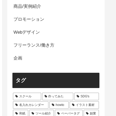
商品/実例紹介
プロモーション
Webデザイン
フリーランス/働き方
企画
タグ
スクール
作ってみた
SDG's
名入れカレンダー
howto
イラスト素材
和紙
ツール紹介
ペーパータグ
副業