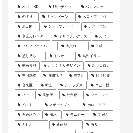
Adobe XD
UIデザイン
パンフレット
のぼり
キャンペーン
ベストプリント
ポコ助
ショップカード
レストラン
卓上カレンダー
オリジナルグッズ
カフェ
クリアファイル
名入れ
入稿
塗り足し
トンボ
無料イラスト
動画素材
オリジナルデザイン
新型コロナ
在宅勤務
時間管理
モフル
冊子印刷
台東区
粘土
シナップス
コピー機
バー
居酒屋
秋葉原
ファミリー
ペット
スポーツジム
ホロイムア
埋め込み
撥水
モニター
文房具
ふせん
新商品
香り