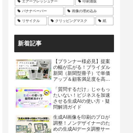
エアーフレッシュナー
印刷通販
バナナペーパー
画像の埋め込み
リサイクル
クリッピングマスク
紙
新着記事
【プランナー様必見】提案
の幅が広がる！ブライダル
新聞（新聞型冊子）で単価
アップ＆顧客満足度を高め
る方法
「質問するだけ」じゃもっ
たいない！ビジネスを加速
させる生成AIの使い方・疑
問解消ガイド
生成AI画像を印刷のプロが
調整！ノンデザイナーのた
めの生成AIデータ調整サー