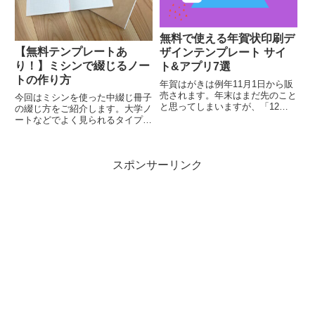
無料で使える年賀状印刷デ
【無料テンプレートあ
ザインテンプレート サイ
り！】ミシンで綴じるノー
ト&アプリ7選
トの作り方
年賀はがきは例年11月1日から販
売されます。年末はまだ先のこと
今回はミシンを使った中綴じ冊子
と思ってしまいますが、「12月
の綴じ方をご紹介します。大学ノ
は何かと忙しくて、結局年賀状の
ートなどでよく見られるタイプで
準備に時間がさけない」など年末
す。コピー用紙（A4サイズ）を
に慌てることがないよう、余裕を
使ってA5サイズのオリジナルノ
持って準備を進めましょう。年賀
ートが作れます。下記の記事で中
状はいつまでに出せば元日に届...
スポンサーリンク
綴じ冊子について詳しく紹介して
いるので、ぜひ合わせてチェッ
ク...