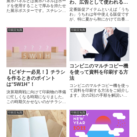
展示パネルとは展示パネルはボー
わ、広告として使われる理
ドを使用することで厚みを持たせ
由をご紹介
定番販促アイテムといえば「うち
た展示ポスターです。スチレンボ
わ」うちわは年中使える販促です
ード（発泡ボード）という高密度
が、特に夏から秋にかけて出番が
の発泡スチロールに、印刷した用
多くなります。今回はそんな夏の
紙を貼り付けて作られたものが一
定番販促アイテム「うちわ」の歴
般的です。厚みがあり通常のポス
印刷豆知識
印刷豆知識
史と三大うちわ、広告として使わ
ターより耐久性に優れていま
れる理由をご紹介いたいます。う
す。...
ちわ部位名称頭（あたま）骨
（ほ...
コンビニのマルチコピー機
を使って資料を印刷する方
【ビギナー必見！】チラシ
法
を作るときのポイント
は“5W1H”！
コンビニのマルチコピー機を使っ
て資料を印刷する方法をご紹介し
決算期商戦に向けて印刷物の準備
ます。次の2社の手順を解説いた
に忙しくなる時期になりました。
します。セブンイレブンローソン
この時期欠かせないのがチラシ印
資料データの多くはPDFデータだ
刷です。最近では便利なデザイン
と思いますので、今回はPDFデー
作成ツール多く、デザインスキル
印刷豆知識
印刷豆知識
タの印刷方法をご紹介いたしま
がなくても簡単におしゃれなチラ
す！コンビニのコピー機で資料...
シが作れます。一方で、チラシ作
りのコツを知っていると知らな
い...