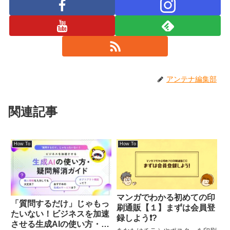
アンテナ編集部
関連記事
How To
How To
マンガでわかる初めての印
「質問するだけ」じゃもっ
刷通販【１】まずは会員登
たいない！ビジネスを加速
録しよう❗?
させる生成AIの使い方・疑