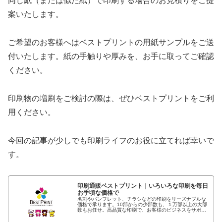
同じ紙（または似た紙）で印刷する場合のお見積りをご提
案いたします。
ご希望のお客様へはベストプリントの用紙サンプルをご送
付いたします。紙の手触りや厚みを、お手に取ってご確認
ください。
印刷物の増刷をご検討の際は、ぜひベストプリントをご利
用ください。
今回の記事が少しでも印刷ライフのお役に立てれば幸いで
す。
印刷通販ベストプリント｜いろいろな印刷を毎日
お手頃な価格で
名刺やパンフレット、チラシなどの印刷をリーズナブルな
価格で承ります。10部からの少部数も、１万部以上の大部
数もお任せ。高品質な印刷で、お客様のビジネスをサポー
トします。初回から請求書払いに対応。印刷、特注商品の
ご相談・お見積りもご相談下さい…