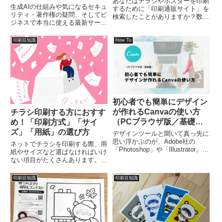
あなたはチラシやポスターを印刷
問解消ガイド
生成AIの仕組みや気になるセキュ
するために「印刷通販サイト」を
リティ・著作権の疑問、そしてビ
検索したことがありますか？数お
ジネスで本当に使える最新サービ
おくの印刷通販サイトが表示され
スまで、Q&A形式で分かりやす
たでしょうが、「その中のどこに
く解説。「ChatGPTやGeminiに
頼めばいいのか？」「どういった
印刷豆知識
How To
質問をしたことはあるけど、それ
違いがあるのか？」といったこと
以上の活用方法がわからない」
はパッと見ではわかりにくいも
「画像を作れるのは知ってるけ
の...
ど、ビジネスにどう生かせる
の？」生成AIの価値はそれだけで
はありません。何度もやり取りを
重ね、データを蓄積していくこと
初心者でも簡単にデザイン
で、より便利で強力な相棒になり
得るツールなんです！
が作れるCanvaの使い方
チラシ印刷する方におすす
（PCブラウザ版／基礎
め！「印刷方式」「サイ
編）
ズ」「用紙」の選び方
デザインツールと聞いて真っ先に
思い浮かぶのが、Adobe社の
ネットでチラシを印刷する際、用
「Photoshop」や「Illustrator」と
紙やサイズなど選ばなければいけ
いう方も多いのではないでしょう
ない項目がたくさんあります。今
か？「たしかに有名でかっこいい
回は「印刷方式」「サイズ」「用
けれど、多機能すぎて使いこなせ
紙」についてそれぞれの特徴を比
印刷豆知識
印刷豆知識
ない...」そんなお悩みをお持ちで
較してみました。チラシを印刷し
はな...
たいけど、ネット印刷はいろいろ
選ぶ項目が多くて難しそうとい
う...