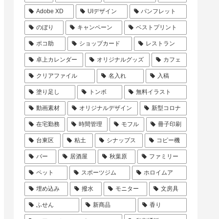
Adobe XD
UIデザイン
パンフレット
のぼり
キャンペーン
ベストプリント
ポコ助
ショップカード
レストラン
卓上カレンダー
オリジナルグッズ
カフェ
クリアファイル
名入れ
入稿
塗り足し
トンボ
無料イラスト
動画素材
オリジナルデザイン
新型コロナ
在宅勤務
時間管理
モフル
冊子印刷
台東区
粘土
シナップス
コピー機
バー
居酒屋
秋葉原
ファミリー
ペット
スポーツジム
ホロイムア
埋め込み
撥水
モニター
文房具
ふせん
新商品
香り