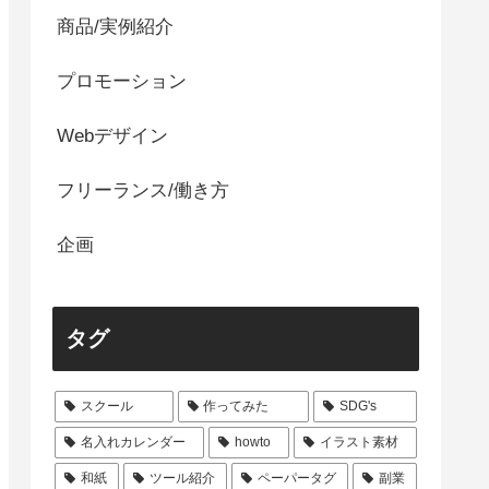
商品/実例紹介
プロモーション
Webデザイン
フリーランス/働き方
企画
タグ
スクール
作ってみた
SDG's
名入れカレンダー
howto
イラスト素材
和紙
ツール紹介
ペーパータグ
副業