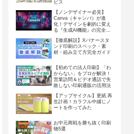
ビス
【ノンデザイナー必見】
Canva（キャンバ）が進
化！デザインを劇的に変え
る『生成AI機能』の完全ガ
イド
【徹底解説】Xバナースタ
ンド印刷のスペック・素
材・組み立て方完全ガイド
【初めての法人印刷】「わ
からない」をプロが解決！
営業訪問＆ビデオ通話で失
敗しない印刷通販の活用法
【アップサイクル】更紙 再
生計画！カラフル中綴じノ
ートを作ってみた
お中元商戦を勝ち抜く印刷
物5選