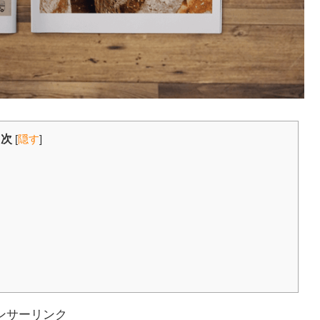
目次
[
隠す
]
ンサーリンク