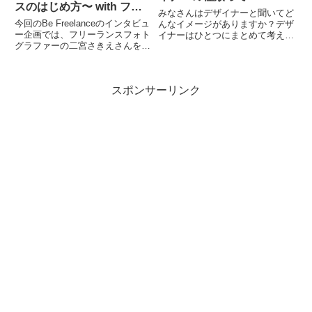
スのはじめ方〜 with フォ
みなさんはデザイナーと聞いてど
トグラファー Sakie
今回のBe Freelanceのインタビュ
んなイメージがありますか？デザ
ー企画では、フリーランスフォト
イナーはひとつにまとめて考えら
グラファーの二宮さきえさんをお
れがちですが、実はどんな分野の
招きして、「スキル0からのフリ
デザインをするかによってかなり
ーランスのはじめ方」というテー
種類が細分化されています。そこ
マで、未経験からどのようにして
で今回は代表的なデザイナーの種
スポンサーリンク
フリーランスになったのか、また
類や仕事内容、求められるスキ
プロとして仕事をす...
ル...