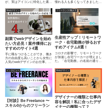
が、実はアイコンに特化した素材
憧れる人も多くなってきました。
サイトもたくさんあります。アイ
しかしフリーランスは会社員とは
コンは文字と比べて誰がみてもわ
違って、毎月決まった収入を得ら
Webデザイン
フリーランス/働き方
かりやすく、的確に情報を伝える
れる保証はなく、定期案件などを
ことができるという点で優れてお
持っていたとしても来月も同じよ
り、スマホやタブレットのUI・...
うに続くとは限らない不安や自
分...
生産性アップ！リモートワ
副業でwebデザインを始め
ーク・在宅勤務が捗るおす
たい方必見！案件獲得にお
すめアイテム8選！
すすめのサイト4選
コロナの影響で、リモートワーク
手に職をつけることができ、働き
が加速し在宅ワーカーが増えまし
方の自由度も高いことから女性に
た。「在宅勤務」の名前の通り自
人気のwebデザインのお仕事。副
宅がオフィスになるので、仕事を
業としてこれからwebデザインを
しやすい環境を個人で整える必要
始めたいと思っている方、すでに
インタビュー
Webデザイン
が出てきています。そこで今回は
始めている方も多いのではないか
在宅ワーカーの筆者が自宅オフィ
と思います。そこで悩むことの1
スの環境を整えて、在宅勤務を
つが、「どのようにお仕事を...
快...
デザイナーの種類と仕事内
【対談】Be Freelance 〜
容を解説！私に合ったデザ
スキル0からのフリーラン
イナーの種類って？