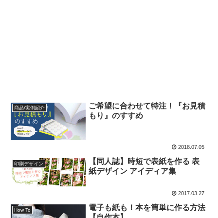
ご希望に合わせて特注！『お見積
商品/実例紹介
もり』のすすめ
2018.07.05
【同人誌】時短で表紙を作る 表
印刷デザイン
紙デザイン アイディア集
2017.03.27
電子も紙も！本を簡単に作る方法
How To
【自作本】