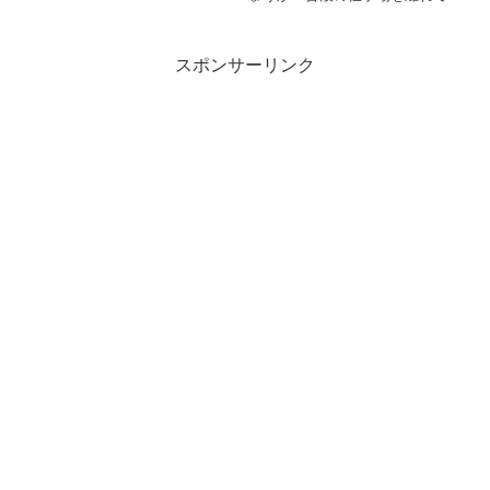
旅先で余暇を楽しみつつリフレッ
れる保証はなく、定期案件などを
シュもかねて仕事をする、「ワー
持っていたとしても来月も同じよ
ケーション」という言葉。ニュー
うに続くとは限らない不安や自
スポンサーリンク
ノーマルな働き方として取り入れ
分...
る企業が増えており、普段の職
場...