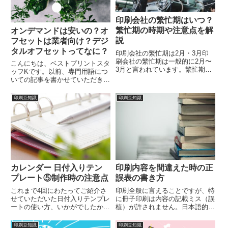
印刷会社の繁忙期はいつ？
繁忙期の時期や注意点を解
オンデマンドは安いの？オ
説
フセットは業者向け？デジ
タルオフセットってなに？
印刷会社の繁忙期は2月・3月印
刷会社の繁忙期は一般的に2月〜
こんにちは、ベストプリントスタ
3月と言われています。繁忙期に
ッフKです。以前、専門用語につ
は受注制限がかかっていたり、納
いての記事を書かせていただきま
期が伸びてしまうなんてこともあ
した所、意外にも同じ業界の方々
ります。【繁忙期になる理由1】
から反響をいただきました。本日
印刷豆知識
印刷豆知識
企業は年度末までに販売促進費・
はそんな印刷業界の方から、印刷
広告宣伝費を使い切りたい企業
の前には欠かせないデザイン業界
の...
の方まで、知っているようでよ
く...
カレンダー 日付入りテン
印刷内容を間違えた時の正
プレート⑤制作時の注意点
誤表の書き方
これまで4回にわたってご紹介さ
印刷全般に言えることですが、特
せていただいた日付入りテンプレ
に冊子印刷は内容の記載ミス（誤
ートの使い方、いかがでしたか？
植）が許されません。日本語的な
日付入りテンプレートの特徴日付
文字抜けはともかく、カタログの
部分は完成しているので、画像を
販売価格や販売日、参考書の数式
印刷豆知識
印刷豆知識