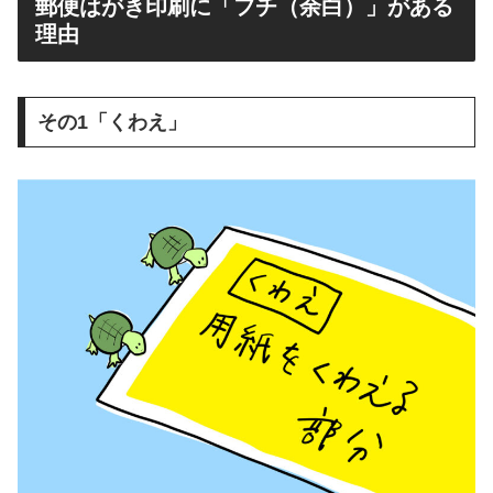
郵便はがき印刷に「フチ（余白）」がある
理由
その1「くわえ」