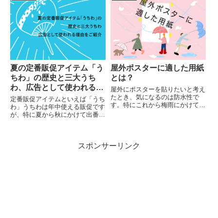
入れるだけで完成！お気に入りの
などは間違えた時に致命的な影響
画像を大きく掲載できる！アレン
を及ぼします。また、冊子印刷は
ジ自由自在！少し手を加えるだ
掛かる費用が大きいので安易に
け...
再...
夏の定番販促アイテム「う
屋外ポスターに適した用紙
ちわ」の歴史と三大うち
とは？
わ、広告として使われる理
屋外にポスターを貼りたいと考え
由をご紹介
たとき、気になるのは防水性で
定番販促アイテムといえば「うち
す。特にこれから梅雨にかけて、
わ」うちわは年中使える販促です
屋外ポスターは防水性が欠かせま
が、特に夏から秋にかけて出番が
せんよね。今回は屋外ポスターに
多くなります。今回はそんな夏の
適した用紙についてご紹介いたし
定番販促アイテム「うちわ」の歴
ます。さて、通常用紙のポスター
史と三大うちわ、広告として使わ
を屋外に設置するとどのようなこ
スポンサーリンク
れる理由をご紹介いたいます。う
と...
ちわ部位名称頭（あたま）骨
（ほ...